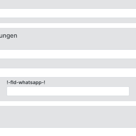
tungen
!-fld-whatsapp-!